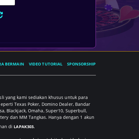
RA BERMAIN
VIDEO TUTORIAL
SPONSORSHIP
li yang kami sediakan khusus untuk para
eperti Texas Poker, Domino Dealer, Bandar
a, Blackjack, Omaha, Super10, Superbull,
-lottery dan MM Tangkas. Hanya dengan 1 akun
inan di
LAPAK303.