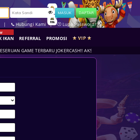
MASUK
at |
Hubungi Kami |
Lupa Password?
W
K IKAN
REFERRAL
PROMOSI
ERUAN GAME TERBARU JOKERCASH!! AKSES LINK RESMI KAMI l4p4k