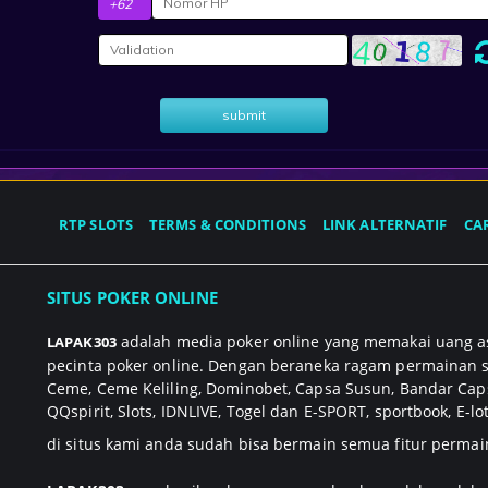
submit
RTP SLOTS
TERMS & CONDITIONS
LINK ALTERNATIF
CA
SITUS POKER ONLINE
adalah media poker online yang memakai uang as
LAPAK303
pecinta poker online. Dengan beraneka ragam permainan s
Ceme, Ceme Keliling, Dominobet, Capsa Susun, Bandar Caps
QQspirit, Slots, IDNLIVE, Togel dan E-SPORT, sportbook, E
di situs kami anda sudah bisa bermain semua fitur perma